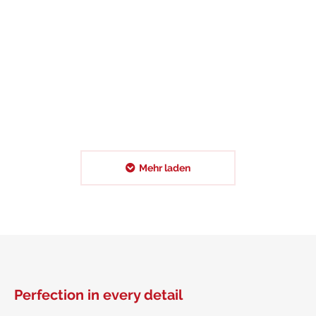
pulvinar odio eulos amet mauris
ornare dapibus.
Tiffany Redwind
Mehr laden
Perfection in every detail