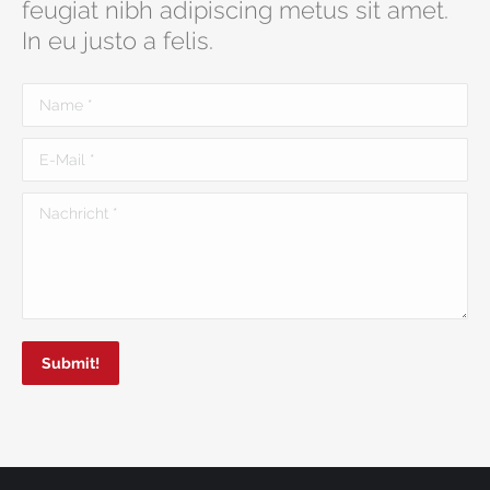
feugiat nibh adipiscing metus sit amet.
In eu justo a felis.
Name *
E-Mail *
Nachricht *
Submit!