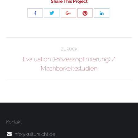
Share This Project
Share
Share
Share
Share
Share
with
with
with
with
with
Twitter
Pinterest
Facebook
Google+
LinkedIn
Project
ZURÜCK
navigation
Evaluation (Prozessoptimierung) /
Previous
Machbarkeitsstudien
project:
Kontakt
info@kultursicht.de