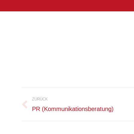
Project
ZURÜCK
navigation
Previous
PR (Kommunikationsberatung)
project: