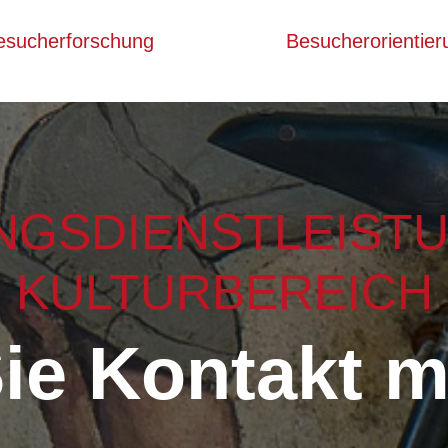
esucherforschung
Besucherorientier
NGSDIENSTLEISTU
KULTURBEREICH
e Kontakt mi