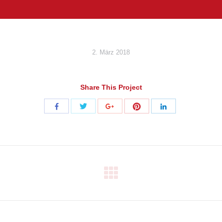
2. März 2018
Share This Project
Share
Share
Share
Share
Share
with
with
with
with
with
Twitter
Pinterest
Facebook
Google+
LinkedIn
Next
project: