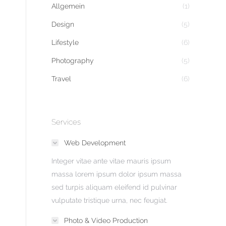
Allgemein
(1)
Design
(5)
Lifestyle
(6)
Photography
(5)
Travel
(6)
Services
Web Development
Integer vitae ante vitae mauris ipsum
massa lorem ipsum dolor ipsum massa
sed turpis aliquam eleifend id pulvinar
vulputate tristique urna, nec feugiat.
Photo & Video Production