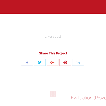
2. März 2018
Share This Project
Share
Share
Share
Share
Share
with
with
with
with
with
Twitter
Pinterest
Facebook
Google+
LinkedIn
Next
Evaluation (Proz
project: