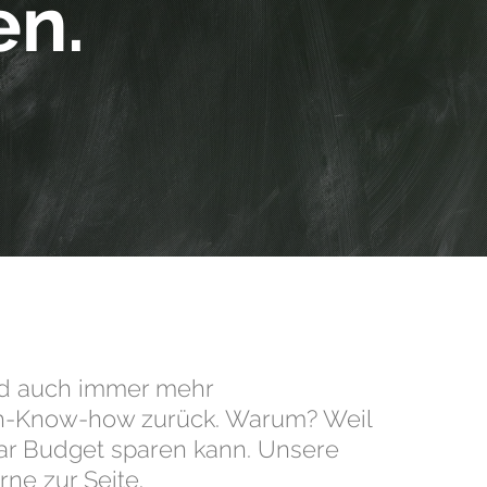
en.
und auch immer mehr
ach-Know-how zurück. Warum? Weil
ar Budget sparen kann. Unsere
ne zur Seite.