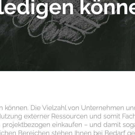
ledigen könn
gen können. Die Vielzahl von Unternehmen 
e Nutzung externer Ressourcen und somit F
n projektbezogen einkaufen – und damit sog
ichen Bereichen stehen Ihnen bei Bedarf ger