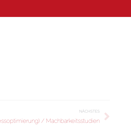
NÄCHSTES
essoptimierung) / Machbarkeitsstudien