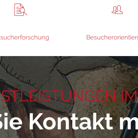
sucherforschung
Besucherorientie
STLEISTUNGEN IM
e Kontakt mi