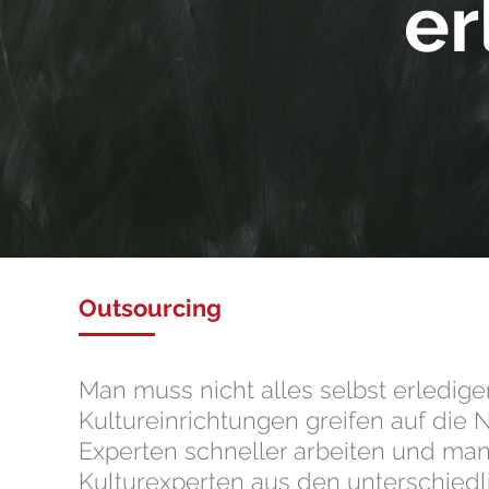
er
Outsourcing
Man muss nicht alles selbst erledi
Kultureinrichtungen greifen auf di
Experten schneller arbeiten und ma
Kulturexperten aus den unterschiedl