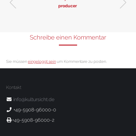
producer
Schreibe einen Kommentar
Sie müssen
eingeloggt sein
um Kommentare zu posten.
Kontakt
info@kultursicht.de
+49-5908-96000-0
+49-5908-96000-2