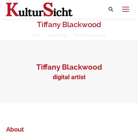
Search:
Tiffany Blackwood
Sie befinden sich hier:
Start
Teammate
Tiffany Blackwood
Tiffany Blackwood
digital artist
About